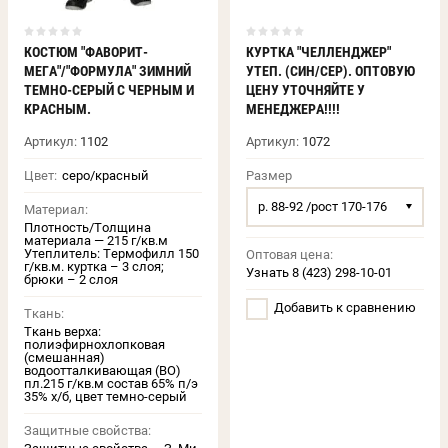
КОСТЮМ "ФАВОРИТ-
КУРТКА "ЧЕЛЛЕНДЖЕР"
МЕГА"/"ФОРМУЛА" ЗИМНИЙ
УТЕП. (СИН/СЕР). ОПТОВУЮ
ТЕМНО-СЕРЫЙ С ЧЕРНЫМ И
ЦЕНУ УТОЧНЯЙТЕ У
КРАСНЫМ.
МЕНЕДЖЕРА!!!!
Артикул:
1102
Артикул:
1072
Цвет:
серо/красный
Размер
р. 88-92 /рост 170-176
Материал:
Плотность/Толщина
материала — 215 г/кв.м
Утеплитель: Термофилл 150
Оптовая цена:
г/кв.м. куртка – 3 слоя;
Узнать 8 (423) 298-10-01
брюки – 2 слоя
Добавить к сравнению
Ткань:
Ткань верха:
полиэфирнохлопковая
(смешанная)
водоотталкивающая (ВО)
пл.215 г/кв.м состав 65% п/э
35% х/б, цвет темно-серый
Защитные свойства: